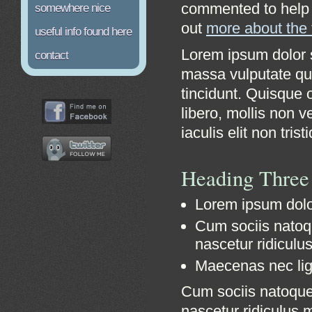
commented to help
somewhere nice
out
more about the
useful info found here
Lorem ipsum dolor s
contact
massa vulputate qu
tincidunt. Quisque 
libero, mollis non v
iaculis elit non trist
Heading Three
Lorem ipsum dolor
Cum sociis natoq
nascetur ridiculu
Maecenas nec ligu
Cum sociis natoque
nascetur ridiculus m